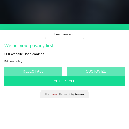
Learn more
▲
We put your privacy first.
Politiques de
Our website uses cookies.
Privacy policy
confidentialités
REJECT ALL
CUSTOMIZE
ACCEPT ALL
The
Swiss
Consent by
biskoui
Introduction
La Fondation pour Genève accorde une importance
particulière au respect de la vie privée des utilisateurs du