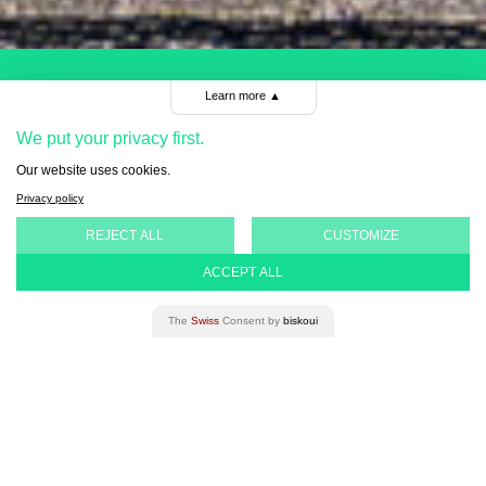
Learn more
▲
CERCLE INTERNATIONAL
We put your privacy first.
L’ouverture sur le monde
Our website uses cookies.
Privacy policy
international
REJECT ALL
CUSTOMIZE
ACCEPT ALL
The
Swiss
Consent by
biskoui
DÉCOUVRIR
Soutenir le développement