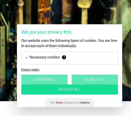
We put your privacy first.
Our website uses the following types of cookies. You are free
to accept each of them individually.
Necessary cookies
?
Privacy policy
CUSTOMIZE
REJECT ALL
ACCEPT ALL
The
Swiss
Consent by
biskoui